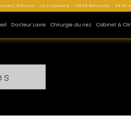
ndant Rolland - La Cadenelle - 13008 Marseille
04 91 4
eil
Docteur Lavie
Chirurgie du nez
Cabinet & Cli
és