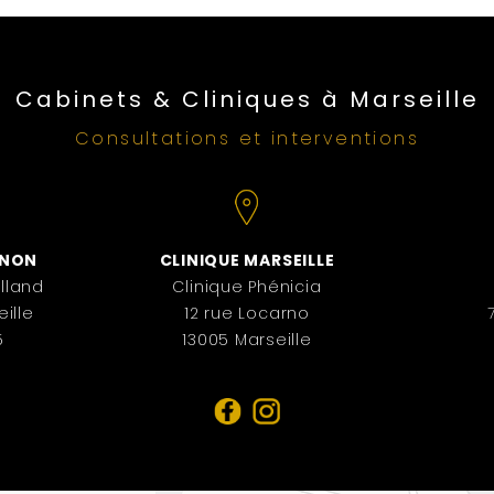
Cabinets & Cliniques à Marseille
Consultations et interventions
ANON
CLINIQUE MARSEILLE
lland
Clinique Phénicia
ille
12 rue Locarno
5
13005 Marseille