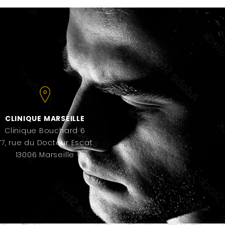
CLINIQUE MARSEILLE
Clinique Bouchard 6
77, rue du Docteur Escat
13006 Marseille