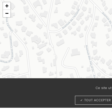
+
−
Ce site u
TOUT ACCEPTER