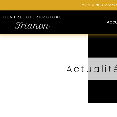
122 rue du Comma
Accu
Actualit